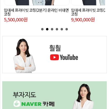
영
센
터
입대세 프라이빗 코칭(2분기) 온라인 비대면
입대세 프라이빗 코칭(2분
마
코칭
코칭
이
5,500,000
원
9,900,000
원
페
이
지