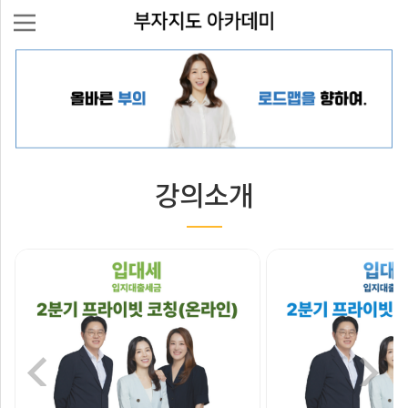
로
그
인
회
부
원
강의소개
가
자
입
지
도
강
의
신
청
강
의
일
정/
커
후
뮤
기
니
티
운